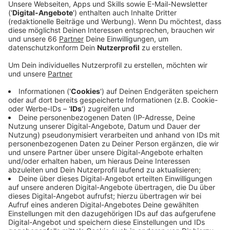
gab hunderte Verwarngelder.
Veröffentlicht:
Montag, 09.09.2024 05:51
Anzeige
Verstärkte Kontrollen auf der Königsallee
Anzeige
Zwischen 12 und 20 Uhr war die Polizei im Bereich der
Königsallee gegen Autoposer im Einsatz. Zwei
Autofahrer von Sportwagen mussten zu Fuß weiter
gehen, ihre Autos wurden wegen möglicher unerlaubter
Umbauten beschlagnahmt. Drei Strafanzeigen wurden
geschrieben, über 400 Mal wurden Bußgelder oder
Fahrverbote wegen überhöhter Geschwindigkeit oder
Telefonierens am Steuer verhängt. In den nächsten