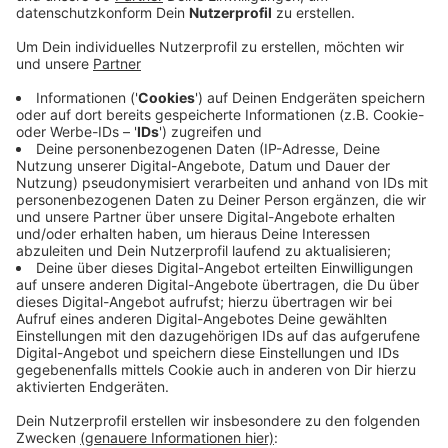
Veröffentlicht:
Montag, 02.03.2020 16:44
Anzeige
Vor allem die Zahl der Einbrüche ist in Düsseldorf in
den letzten Jahren massiv gesunken. Knapp 1200 Mal
wurde 2019 im Stadtgebiet eingebrochen, so selten
wie zuletzt Mitte der achtziger Jahre. Auch im Kampf
gegen Taschendiebe macht die Polizei Fortschritte.
Allerdings gab es hier trotz eines Rückgangs um 10
Prozent immer noch mehr als 4000 Fälle. Drastisch
gestiegen ist die Zahl der Drogendelikte. Hier gab es
einen Anstieg um fast 30 Prozent. Man habe verstärkt
kontrolliert und etliche Händler verhaftet.
Polizeipräsident Norbert Wesseler sprach von einer
guten Gesamt-Bilanz.
Anzeige