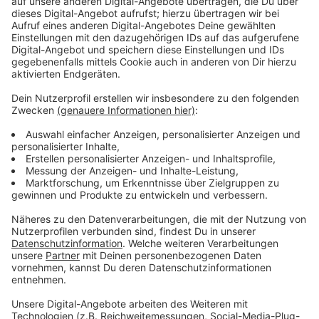
Über 1.500 Auto- und Motorradfahrer wurden im
Bereich der Cecilienallee überprüft, ein Niederländer
fuhr statt der erlaubten 50 mit Tempo 92 und
versuchte anschließend über den Gehweg zu flüchten.
Ein Motorradpolizist nahm die Verfolgung auf und
konnte den Autofahrer stellen.
Anzeige
Auch viele Verwarngelder gegen Radfahrer
Anzeige
Im
Uni-Bereich
wurden 41 Radfahrer mit
Verwarngeldern belegt, die meisten von ihnen hatten
den Radweg in der falschen Richtung genutzt oder
hatten kein Licht am Fahrrad. Verwarngelder gab es