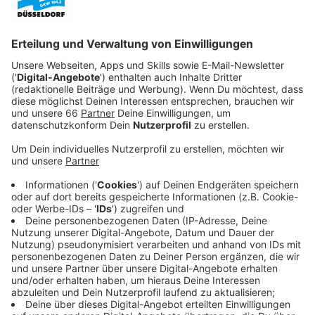
Geschwindigkeitskontrollen und auch Kontrollen
von Radfahrern durchgeführt. Auf der
Cecilienallee
war ein Düsseldorfer bei erlaubten 50 mit Tempo
123 unterwegs.
Veröffentlicht:
Montag, 18.08.2025 09:07
Anzeige
In Universitätsnähe gab es Verwarngelder für mehr als
40 Radfahrer.
Anzeige
Niederländer versucht zu flüchten
Anzeige