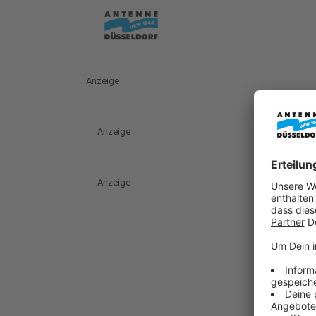
Anzeige
Anzeige
Anzeige