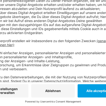
Laut Polizei hatten die drei Rumänen aus Reisholz u
willenlos gemacht. Anschließend sollen sie die Verge
nun in Untersuchungshaft. Bei einer Verurteilung dr
Anzeige