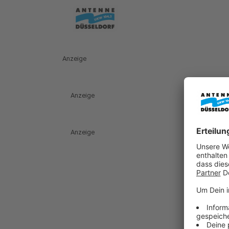
Anzeige
Anzeige
Anzeige