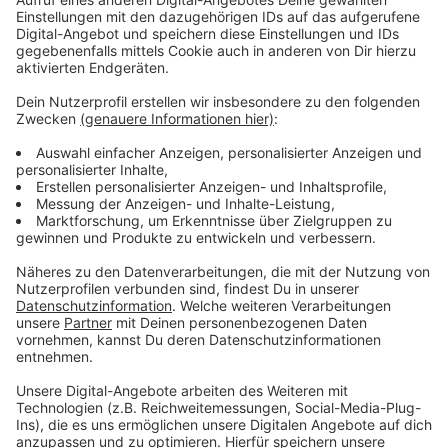
Anzeige
Weitere Infos und Links zum Thema
Anzeige
Stadt erklärt März zum Frauenmonat
Ehegattensplitting sollte geändert werden
Rechtsexperten fordern lebenslange Haft für
Femizide
Dies sind verschiedene Angebote der Stadt:
Programm der Stadt Düsseldorf zum
Weltfrauentag
Pressemitteilung der Stadt