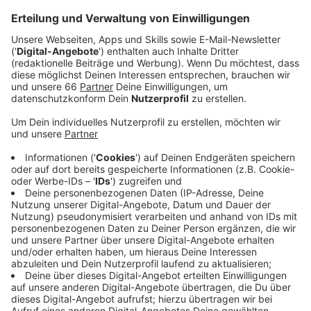
Anzeige
Der DRK Treff Gerresheim lädt heute zum Beispiel
zum Frauenfrühstück ein, Mütter mit Kleinkindern sind
bis 12 Uhr willkommen. Die Handwerkskammer
Düsseldorf bietet einen Workshop zum Thema
"weibliche Nachfolge in Betrieben" an und im Rathaus
können Frauen sich vernetzen beim Treff des
Frauenforums ab 18 Uhr. Die Volkshochschule bietet
einen Kurs zu Frauenliteratur in der Romantik an und
mitten in der Stadt öffnet am Nachmittag (8.März
2023 ab 14 Uhr) ein Infostand der Notschlafstelle
Knackpunkt. Am Sonntag lief schon eine große
Matinee im Schauspielhaus, mit Vorträgen,
Performances und Diskussionen mit
Oberbürgermeister Keller und dem Amt für
Gleichstellung und Antidiskriminierung.