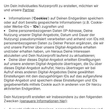
Veröffentlicht:
Dienstag, 17.09.2019 14:03
Anzeige
Zwischen Jäger- und Festenbergstraße ist ein Quartier
mit bis zu 300 Wohnungen geplant. Es gibt bereits
einen Entwurf, aus diesem soll ein Bebauungsplan
werden. Neben Wohnungen soll es einen grünen
Innenhof und eine KiTa geben. Das Grundstück liegt
seit Jahren brach. Früher war dort eine Fabrik.
Anzeige