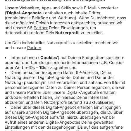
städtebaulichen Ideen-Wettbewerb auf den Weg
bringen. Rund 20 Architektenteams sollen dann
ihre Vorschläge für die beiden möglichen
Standorte einreichen.
Veröffentlicht:
Montag, 22.08.2022 15:06
Anzeige
Das ist entweder der ehemalige Kaufhof am Wehrhahn
oder der jetzige Opern-Standort an der Heinrich-
Heine-Allee. Die Teams sollen nicht nur planen, wie das
Gebäude dort aussehen könnte. Sondern auch, wie es
die jeweilige Umgebung beeinflussen würde. Also zum
Beispiel Hofgarten und Kö oder den Einzelhandel am
Wehrhahn. Parallel soll untersucht werden, wie eine
neue Oper als "Place to be" auch für Nicht-
Operngänger werden könnte. Im September soll der