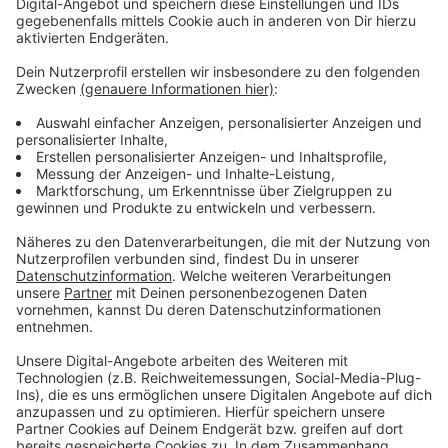
Stadtrat den Wettbewerb offiziell beschließen. Erste
Ergebnisse soll es Anfang 2023 geben. Bis zum
nächsten Sommer soll die Standortfrage dann
endgültig geklärt sein. Die Planungskosten verdoppeln
sich von rund 1,5 Millionen Euro auf jetzt wohl gut drei
Millionen Euro.
Anzeige
Weitere Infos und Links zum Thema
Anzeige
Standortsuche für die neue Oper in Düsseldorf
Gesucht wird die "Oper für alle"
Erste Bürgerbeteiligung zum "Opernhaus der
Zukunft"