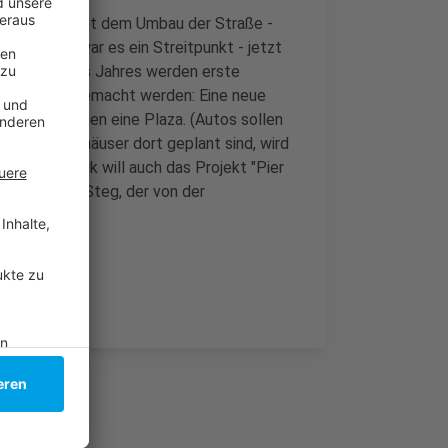
 März 2020) mit dem Umbau der Straße -
en - lange war es ein Streitpunkt - jetzt
g - Mitte des Jahres werden erste
noch schick gemacht werden: Eine neue
r, dazwischen eine Plaza. (Autos sollen
itere Hochhäuser dort geplant sind, wird
. - Die Politik will auch das Projekt "Pier
 begehbaren Steg, der von der