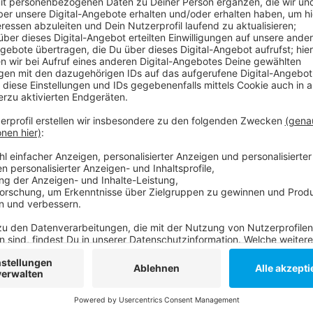
Außerdem beschäftigt sich die Politik (morgen, 16.
acht Millionen Euro stehen bereit. Das Wohnen im Haf
sind die Luxustürme am Hafenbecken aber fast ferti
Bewohner einziehen. Die Speditionstraße soll auch 
Promenade ist geplant, mit neuen Treppen zum Wasse
weitgehend in Tiefgaragen verschwinden.) Da aber we
die die Straße erst im Laufe der nächsten Jahre fertig
One" noch vorwärts bringen: Dabei geht es um einen
Speditionstraße zu den weiteren Hafenbecken führt.
Anzeige