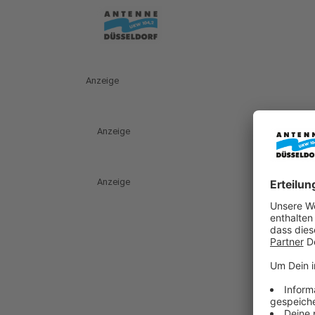
Anzeige
Anzeige
Anzeige