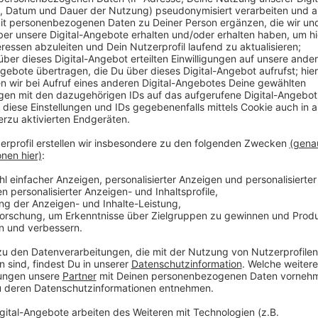
Anzeige
Im Rahmen der MTV Music Week 2023 fällt die nächs
Oktober und lädt zum "Pink Halloween"-Event ein. G
sein, aber pinkfarbene Kleidungsstücke und die Lust
Der "Pink Palace" nutzt die Räume der aktuellen Son
und ihren Fokus auf die Kirmes-Festzelte und den "P
in den Ausstellungsräumen statt und funktionieren w
Party-Spiele, pinkfarbenes Beer-Pong und theaterhist
das Pub Quiz zur MTV-Geschichte für alle MTV-Fans 
Musikvideos, legendäre VMA-Auftritte und vieles me
der Ausstellungsraum in eine Tanzfläche.
Dienstag, 31. Oktober 2023, Beginn 20 Uhr (Einlas
Theatermuseum, Jägerhofstraße 1, 40479 Düsse