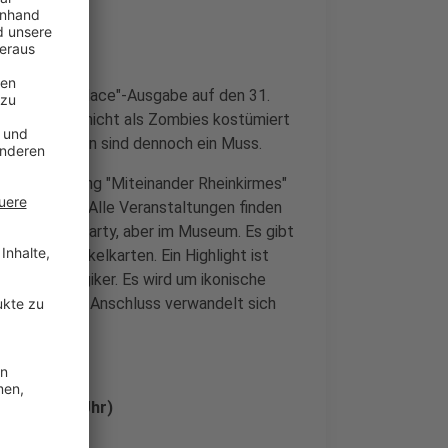
te "Pink Palace"-Ausgabe auf den 31.
äste müssen nicht als Zombies kostümiert
 am Verkleiden sind dennoch ein Muss.
derausstellung "Miteinander Rheinkirmes"
ink Monday". Alle Veranstaltungen finden
ie eine WG-Party, aber im Museum. Es gibt
orische Orakelkarten. Ein Highlight ist
und Nostalgiker. Es wird um ikonische
hr gehen. Im Anschluss verwandelt sich
s ab 19.30 Uhr)
ldorf