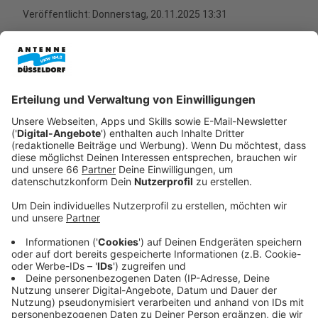
Veröffentlicht:
Donnerstag, 20.11.2025 13:31
Anzeige
Dafür hatte die Stadt im vergangenen Jahr mit einer
Drohne Aufnahmen über der
Gartenstadt Reitzenstein
in Mörsenbroich gemacht.
Anzeige
Messung der Oberflächen-Temperatur
Anzeige
Dabei wurde bei heißem und trockenen Wetter an
mehreren Orten die Oberflächen-Temperatur