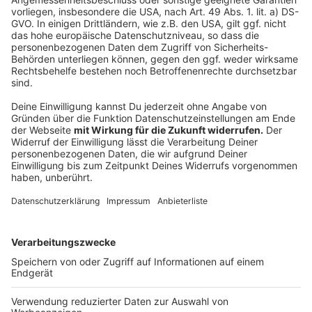
Klimaanpassungskonzept für Düsseldorf:
Hitzeschutz in Düsseldorf:
Anzeige
Folge uns für mehr News & Updates:
Anzeige
Livestream
|
Instagram
|
Facebook
|
WhatsApp-Kanal
Anzeige