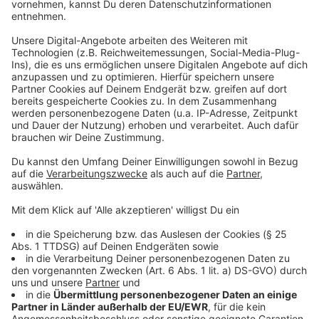
Schottergärten vermeiden
Anzeige
Die Stadt weist nach dem Pilotprojekt noch einmal
auf die vielen Möglichkeiten in Düsseldorf hin,
Schottergärten zu vermeiden.
Anzeige
Weitere Infos und Links zum Thema:
Anzeige
"Mach´s bunt" - Kampagne für begrünte Vorgärten:
Drohnenaufnahmen im September 2024 in
Mörsenbroich: