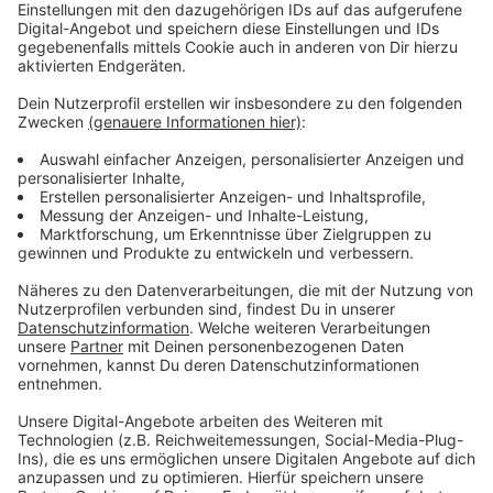
Positive Entwicklung in Düsseldorf
Anzeige
Hier in
Düsseldorf
stellt sich die Lage anders dar. Die
Zahl der Pflegenden ist hier in der Stadt um 12,3
Prozent gestiegen. Vor allem in der ambulanten Pflege
arbeiten deutlich mehr Menschen (27%) als vor zwei
Jahren.
Anzeige
Weitere Infos und Links zum Thema:
Anzeige
Pflegeeinrichtungen in Düsseldorf