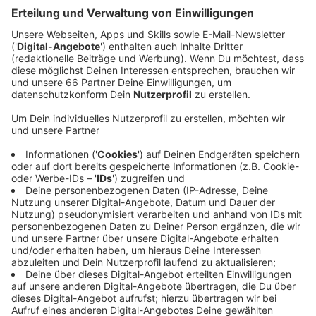
Anzeige
Rückgang der Pflegekräfte in NRW
Anzeige
Seit 25 Jahren gibt es die Pflegestatistik. Seitdem ist
die Zahl der Beschäftigten im Pflegebereich immer
gestiegen. Jetzt wird zum ersten Mal ein leichter
Rückgang um 0,6 Prozent vermeldet. Gleichzeitig gibt
es mehr Pflegebedürftige. Ambulante Pflegedienste
betreuten 2,1 Prozent mehr Menschen als vor zwei
Jahren; die Zahl der Pflegeheim-Bewohner stieg um
1,3 Prozent.
Anzeige