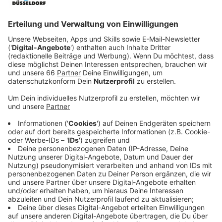
Bürgermeisters Bobby Nowak (Morgan Spector)
muss sich nun in der komplexen und zwielichtigen
Welt der Politik behaupten.
Veröffentlicht:
Donnerstag, 10.09.2020 07:29
Anzeige
Und das heißt für sie vor allem eins: Als ehemalige
Rechtsanwältin ist ab sofort Recht ein dehnbarer
Begriff.
Streaming-Dienst: Sky Ticket
Anzeige