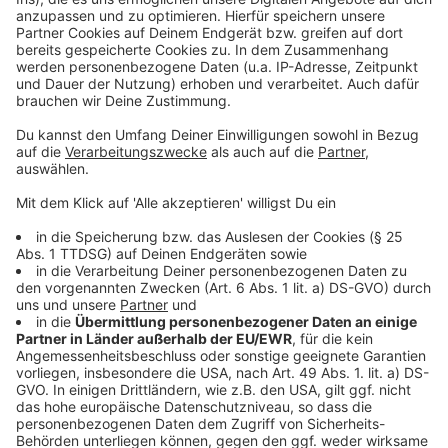
©
Copyright: Sky / Universal Cable Productions
Von der angesehenen Rechtsanwaltskanzlei in das
Büro eines kuorrupten Bürgermeisters. Jessica hat
eine schwierige Aufgabe vor sich.
Anzeige
©
Copyright: Sky / Universal Cable Productions
In Chicago erhöht sich der Druck auf Jessica. Und den
gibt sie für Bürgermeister Nowak auch gerne weiter.
Anzeige