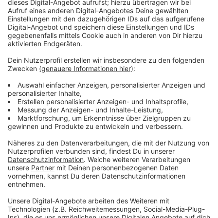
Wir benötigen Ihre
Zustimmung, um den YouTube
Video-Service zu laden!
Wir verwenden einen Service eines
Drittanbieters, um Videoinhalte
einzubetten. Dieser Service kann
Daten zu Ihren Aktivitäten
sammeln. Bitte lesen Sie die
Details durch und stimmen Sie der
Nutzung des Service zu, um dieses
Video anzusehen.
Mehr Informationen
Jessica kämpft für Recht und Ordnung. Doch unter
Bobby Nowak ist das Gegenteil der Fall.
Akzeptieren
Anzeige
powered by
Usercentrics Consent
Management Platform