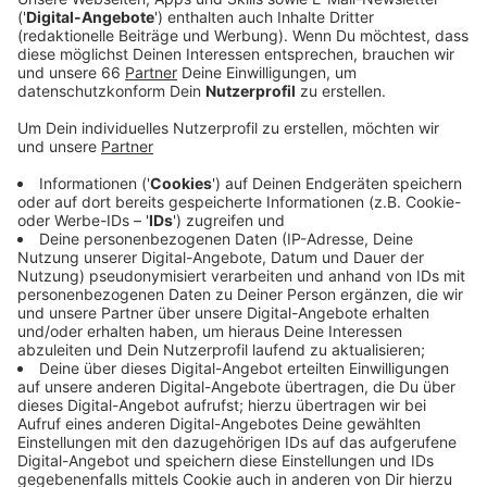
Veröffentlicht:
Dienstag, 29.04.2025 12:42
Anzeige
63 davon sind öffentlich geförderte
Mietwohnungen
,
die besonders für Auszubildende und Studierende
bezahlbar sein sollen.
Anzeige
Rund 550 Wohnungen sollen entstehen
Anzeige
Die restlichen sind Eigentumswohnungen, die für
Familien oder
barrierefrei
konzipiert wurden. Bis Ende
2028 sollen insgesamt rund 550 neue Wohnungen