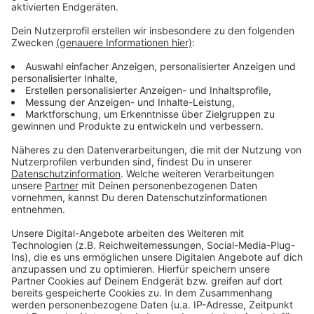
entstehen.
Anzeige
Weitere Infos und Links zum Thema:
Anzeige
Projektentwickler Bonava: Paulshöfe in Benrath
Schloss Benrath
Präsentationspläne der Stadt Düsseldorf
Anzeige