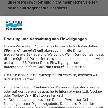
unsere Passwörter sind nicht mehr sicher. Helfen
sollen nun sogenannte Passkeys.
Veröffentlicht:
Donnerstag, 30.01.2025 10:15
Anzeige
Passwörter zu erstellen, die sicher sind, ist für den ein
oder anderen lästig. Kleine und große Buchstaben,
Zahlen, Sonderzeichen und so weiter. Doch genau das
zu missachten, schadet am meisten.
Denn Hacker und
Datendiebe
sind immer mehr auf unsere Passwörter
aus, um sie im Internet entweder an Dritte zu
verkaufen oder sie selbst zu nutzen - beispielsweise
um illegale Einkäufe im Netz zu tätigen, Geld hin und
her zu überweisen oder vielleicht sogar in fremden
Namen Hassbotschaften zu verfassen.