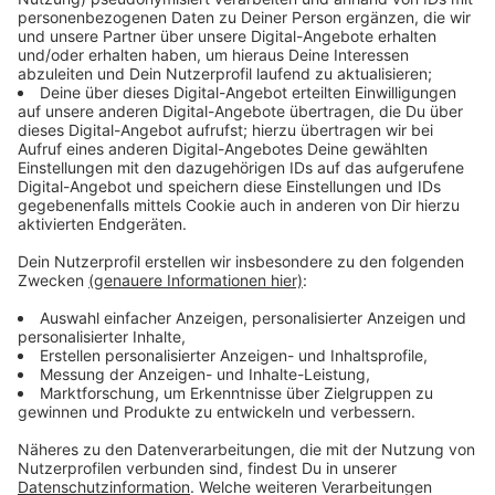
Anzeige
Das können Passkeys
Anzeige
Für die
"Passwortmuffel"
könnten dabei nun
sogenannte Passkeys Abhilfe leisten. Sie
funktionieren ziemlich einfach.
Zugangsdaten werden als kryptische
Zeichenfolge aufgeteilt. Ein Teil wird auf den
Servern der Anbieter abgelegt, ein Teil auf dem
jeweiligen Handy der Benutzer
Nur die Kombination aus beiden Teilen erlaubt es,
Apps geschützt zu nutzen.
Aktiviert werden Passkeys durch
Gesichtserkennung oder Fingerabdruck.