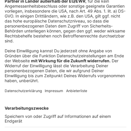
oder Google-Smartphones verhindern, dass bei einem
Diebstahl alle Daten sicher weg sind beziehungsweise
den Zugang zu den Passkeys ermöglichen.
Anzeige
Tipps und Tricks von Experten
Anzeige
Die Kollegen vom "c't"-Magazin haben sich mit diesem
Thema ebenfalls befasst. Falls ihr die Meinung von
Experten einholen wollt:
Hier
gelangt ihr zu einem der
c't-Beiträge rund um das Thema Passkeys.
Autor: Joachim Schultheis
Anzeige