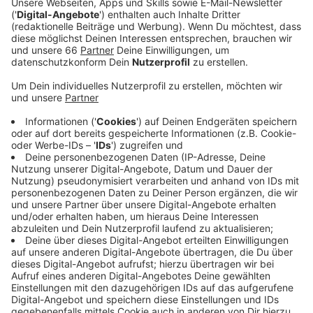
Gegenprotest aufgerufen.
Veröffentlicht:
Samstag, 05.02.2022 07:38
Anzeige
Die Parteien rufen dazu auf, sich der Demo von
Düsseldorf stellt sich quer anzuschließen. Sie startet
um 15 Uhr am Corneliusplatz an der Kö. Alternativ solle
man sich an die Strecke der Querdenker stellen und
seinen Protest deutlich machen. Dabei sei es auch
wichtig, die Hygienemaßnahmen zu beachten und
dauerhaft FFP2-Maske zu tragen. Die Querdenker-
Demo startet um 15 Uhr am Johannes-Rau-Platz.
Angemeldet sind 4.000 Teilnehmende.
Anzeige