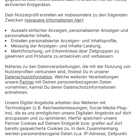
Weitere Infos und Links zum Thema
Anzeige
Das ist der Aufruf der demokratischen Parteien in
Düsseldorf zum Gegenprotest
Die Polizei-Pressemitteilung vor den heutigen
Demos
Unsere Berichterstattung nach dem Erscheinen
des Aufrufs
Neue Impfkampagne vorgestellt
Anzeige