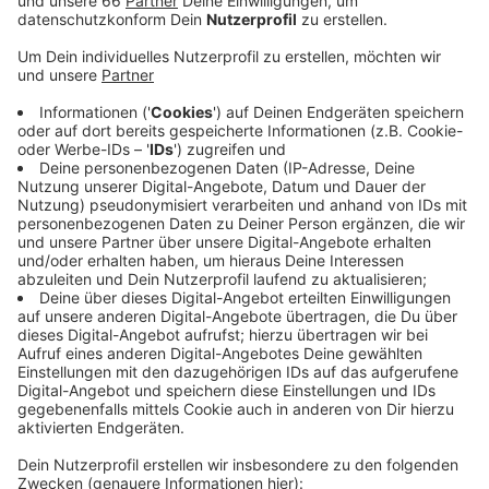
Anzeige
Wir hatten gestern (12. März 2020) darüber berichtet,
dass die Praxis an der Florastraße in Bilk ab Juli immer
zwischen 23 Uhr und 8 Uhr morgens schließen wird.
Und zwar, weil es auch wegen Übergriffen mittlerweile
schwierig sei, Personal für den Nachtdienst zu finden.
Die Politiker im Rathaus sprechen von einer "Planung
zum falschen Zeitpunkt". Wer am Wochenende oder
eben abends und nachts zum Arzt muss, sollte in die
Notfallpraxis gehen. Das entlastet vor allem die
Krankenhäuser, was wiederum in Zeiten von "Corona"
extrem wichtig ist, so der Appell. Die Ärzte sollten die
nächtliche Schließung überdenken, heißt es
parteiübergreifend. Sonst würden viele Menschen
zwangsläufig wieder direkt in die Krankenhäuser
kommen.