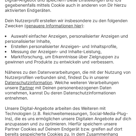
"Digitalisierung" konzentrieren, aber auch neue
Wohnungen, Schulen und KiTas bauen lassen.
Anzeige
Anzeige
Weitere Infos
Anzeige
CDU Düsseldorf
GRÜNE Düsseldorf
Kommunalwahl 2020
OB-Wahl 2020