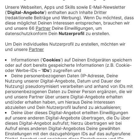
unterzeichnet werden.
Veröffentlicht:
Dienstag, 19.01.2021 05:42
Anzeige
CDU und GRÜNE hatten nach der Kommunalwahl im
September eine Zusammenarbeit ausgehandelt. Vor
anderthalb Wochen wurde der Koalitionsvertrag
präsentiert, den die digitalen Parteitage nun
abgesegnet haben. Auf den 90 Seiten steht, was
Schwarz-Grün in der laufenden Wahlperiode anpacken
möchte. Ein Schwerpunkt liegt auf der Verkehrspolitik.
Unter anderem sollen Rheinbahn und Radwege
ausgebaut und die Umweltspuren abgeschafft
werden. Außerdem will sich die neue Ratsmehrheit auf
die Bereiche "Umwelt", "Klimaschutz" und