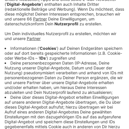
Kulissen geschaut werden kann. Neben politischen
Informationen gibt es auch Musik, Ausstellungen
und Talkrunden mit Politikern.
Veröffentlicht:
Freitag, 27.09.2024 11:13
Anzeige
Kulturelle Highlights und Auktion
Anzeige
Ein Highlight ist die Präsentation des neuesten Werks
von Prof. Gerhard Richter, das „Spiegelbild“, das extra
für den Landtag geschaffen wurde. Wie im letzten
Jahr wird es auch wieder eine Auktion geben, bei der
Gastgeschenke versteigert werden. Der Erlös geht an