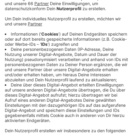
Mindestabstand von 1,50 Meter zwischen zwei
Menschen wegen parkender Autos nicht
eingehalten werden kann.
Veröffentlicht:
Dienstag, 09.06.2020 16:09
Anzeige
Die Stadt hatte das Gehwegparken in den Jahren 2008
bis 2011 Schritt für Schritt erlaubt. Jetzt diskutieren
die Politiker im Rathaus, ob diese Regelung
überarbeitet werden muss. Im Antrag von SPD und
Grünen heißt es: Das Gehwegparken müssen mit Blick
auf die Pandemieeindämmung schnell
zurückgenommen werden. Die Stadt möchte die
Regelung jetzt in den Sommerferien überprüfen - das
wiederum dauert den Grünen zu lange. Die CDU sagt,
dort wo es zu wenig Parkplätze gibt, ist