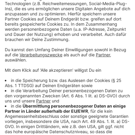
powered by
Usercentrics Consent
nicht nur eine Chance – es bedroht auch das Leben
Management Platform
des Professors.
Anzeige
©
Copyright: Netflix
Ist das noch normal? Nach seinem Aus an der Uni hat
der Professor plötzlich paranormale Begegnungen.
Anzeige
©
Copyright: Netflix
Zusammen mit seiner ehemaligen Kollegin Maggie
geht er den Dingen auf den Grund. Und auch seine
Nähe zu Maggie wird eine Rolle spielen.