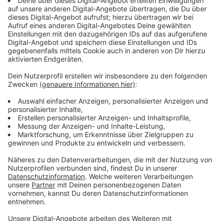
Wir benötigen Ihre
Zustimmung, um den YouTube
Video-Service zu laden!
Wir verwenden einen Service eines
Drittanbieters, um Videoinhalte
einzubetten. Dieser Service kann
Daten zu Ihren Aktivitäten
sammeln. Bitte lesen Sie die
Details durch und stimmen Sie der
Nutzung des Service zu, um dieses
Video anzusehen.
Mehr Informationen
Für den Hämatologen Dr. Refaat Ismail bricht nach
dem Verlust seines Jobs eine Welt zusammen und
Akzeptieren
eine andere tut sich auf. Doch das Paranormale ist