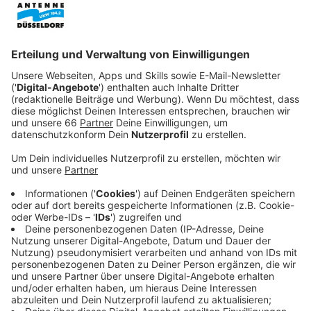
Veröffentlicht:
Sonntag, 08.11.2020 19:35
Anzeige
Und das führt den Professor nicht nur in eine
depressive Phase, er ist auch schnell seinen Job los.
Und dann erlebt er auch noch paranormale Aktivitäten.
Und schon tut sich für den Professor ein neues
Forschungsfeld außerhalb normaler
Universitätslaufbahnen auf. Zusammen mit seiner
Universitätskollegin Maggie McKillop (Razane Jammal)
betreten sie die paranormale Welt und versuchen, die
Menschheit vor der immensen Gefahr zu retten, die sie
umgibt…
Streaming-Dienst: Netflix
Anzeige