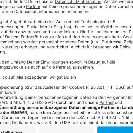
powered by
Usercentrics Co
Mike und Kay nicht…
Platform
Anzeige
Drei der vier Kids sind zufälligerweise Genies – und d
Eltern auf der Nase herum. Die kleine Leila (Oakley B
geblieben. Doch das macht es auch nicht einfacher. 
Kids eine gute Idee ist, wird sich noch rausstellen.
Streaming-Dienst: Joyn+ / Pro 7
Anzeige
©
Copyright: Fox
Mike und Kay wären so gerne ein ganz normales Paar. D
Anzeige
©
Copyright: Fox