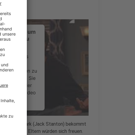
ustimmung, um
-Service zu
ervice eines
ideoinhalte
ce kann Daten zu
 Bitte lesen Sie
timmen Sie der
um dieses Video
.
onen
üngste Sohn Mark (Jack Stanton) bekommt
. Die meisten Eltern würden sich freuen.