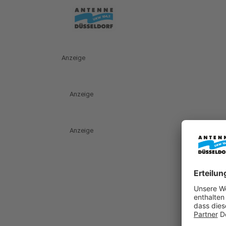
Anzeige
Anzeige
Anzeige