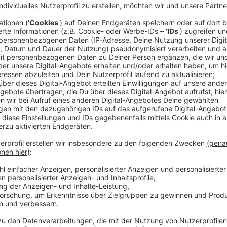
Wir benötigen Ihre Z
den YouTube Video
laden!
Wir verwenden einen S
Drittanbieters, um V
einzubetten. Dieser Servi
Ihren Aktivitäten sammeln.
die Details durch und s
Nutzung des Service zu, 
anzusehen
Mehr Informati
Zwei Kids sind bereits hochbegabt. Und auch der j
Akzeptieren
bei einem Intelligenztest einen IQ von 156 bestätigt