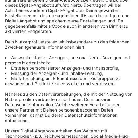
Anzeige
Infos zum Run im Volksgarten
Anzeige
Treffpunkt ist um 9 Uhr auf der Ballonwiese im
Volksgarten - eine Anmeldung ist nicht nötig. Die
Organisatoren rufen aber dazu auf, in orangefarbener
Kleidung zu kommen, um ein Zeichen gegen Gewalt an
Frauen zu setzen. Offiziell starten die "Orange Days"
immer am 25. November mit dem internationalen Tag
gegen Gewalt an Frauen.
Anzeige