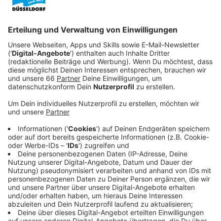
Schon an diesem Wochenende finden deshalb bei
uns in Düsseldorf viele Aktionen statt.
Veröffentlicht:
Freitag, 22.11.2024 11:42
Anzeige
Orange Days - bundesweite Aktionstage
Anzeige
"Orange the World"
- Das ist das Motto der
Aktionstage. Bundesweit soll mit der Farbe Orange
Solidarität gezeigt werden, dazu aufgerufen hat die
UN Women Deutschland. Bei uns in Düsseldorf findet
zum Beispiel am 23. November 2024 der Run im Park
statt.