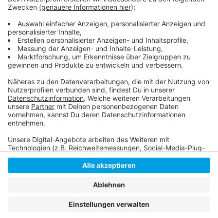
haben aber auch viel kreatives Potential geweckt sagt
er.
https://operamrhein.de/de_DE/programm
Anzeige
Anzeige
Anzeige
Anzeige