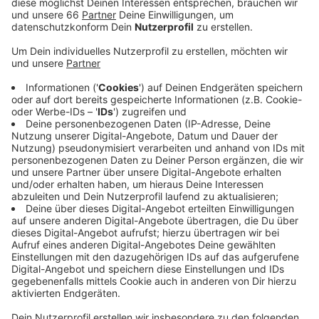
Veröffentlicht:
Mittwoch, 24.06.2020 12:59
Anzeige
Die eigenen Ensembles für Musiktheater und Ballett
stehen ganz im Fokus, Gastauftritte wird es nicht
geben. Das ist nicht nur wichtig, um
Schutzmaßnahmen rund um COVID19 einzuhalten - es
spart auch Geld. Und das ist nötig, nachdem in der
vergangenen Spielzeit rund 100 Vorstellungen
ausfallen mußten. Durch die Auswirkungen der
Pandemie rechnet die Oper bis Ende Juni mit einem
Verlust von 600.000 Euro. Die können aber mit
Rücklagen abgedeckt werden. Alle Vorführungen bis
Dezember dauern nur 90 Minuten und haben keine
Pause. Eine Herausforderung auch für den neuen
Ballettdirektor Demis Volpi. Diese neuen Umstände