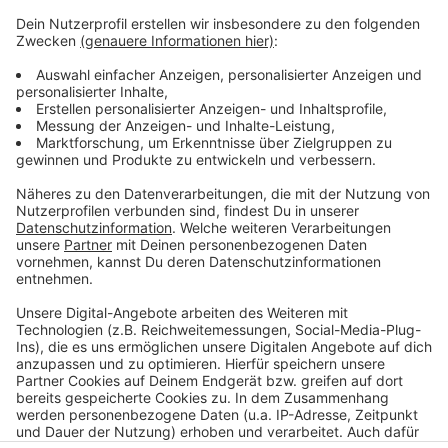
Weitere Infos und Links zum Thema:
Anzeige
Hier geht's zum Programm
Das Theater Takelgarn
Beachclub im Nordpark
Anzeige
Anzeige