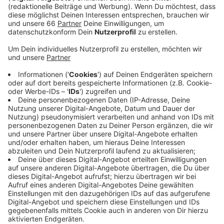
Anzeige
Nachdem das Theater im vergangenen Jahr mit einer
improvisierten Open Air Bühne Erfolg hatte, setzen sie
jetzt auf ein komplett neues Open Air Theater auf der
Engländerwiese im Nordpark. Ein Teil der Plätze ist
aber überdacht. Unter anderem ist auch Jens Neutag
mit seinem Kabarett-Programm dabei. Wer hingehen
möchte, braucht einen aktuellen negativen
Coronatest, oder muss vollständig geimpft oder
genesen sein. Direkt nebenan hat der Beachclub
Düsseldorf eine Strandlandschaft aufgebaut - im
letzten Jahr war die noch am Rhein zu finden.
Anzeige