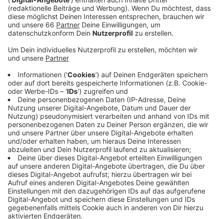
Veröffentlicht:
Montag, 26.04.2021 05:29
Anzeige
In dem Konzept ist - im Zeitraum von Mai bis
September - von insgesamt 25 Events die Rede. Vom
städtischen Veranstalter D.Live heißt es aber auf
Nachfrage, dass man aktuell nicht mehr davon
ausgeht, dass man bereits im Mai starten kann.
Allerdings habe man die Lage immer im Blick – und
wenn das Infektionsgeschehen es zulässt, dann
könnte das Angebot starten. Alle Veranstaltungen
sollen aus Lärmschutzgründen bereits um 22 Uhr
beendet sein. Die Fläche würde Platz für maximal
3.500 Zuschauer bieten. Bäume müssten keine gefällt
werden.
Anzeige