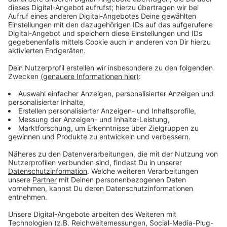
Wir benötigen Ihre
Zustimmung, um den YouTube
Video-Service zu laden!
Wir verwenden einen Service eines
Drittanbieters, um Videoinhalte
einzubetten. Dieser Service kann
Daten zu Ihren Aktivitäten
sammeln. Bitte lesen Sie die
Details durch und stimmen Sie der
Nutzung des Service zu, um dieses
Video anzusehen.
Mehr Informationen
Kann Charles die Vorwürfe gegen ihn entkräften? Und
kann er seine beiden Mitstreiter überzeugen, dass er
Akzeptieren
nicht der Täter ist?