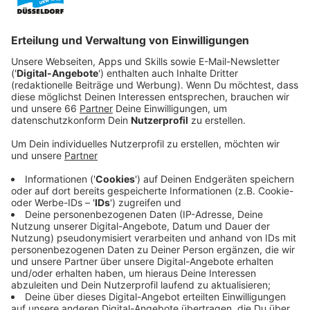
Veröffentlicht:
Montag, 25.09.2023 21:02
Anzeige
Oliver ist nach einem Karrieretief wieder als Regisseur
tätig. Doch die Premiere seines Broadwaystücks wird
ein Desaster. Hauptdarsteller Ben Glenroy (Paul Rudd)
bricht plötzlich zusammen. Während das Blut aus
seinem Mund läuft, stirbt er vor den Augen des
Publikums. Sein Tod entpuppt sich schnell als Mord.
Blöderweise war Ben vorher in einen Streit mit Charles
verwickelt und der wird so schnell zu einem
Verdächtigen…
Streaming-Dienst: Apple TV+
Anzeige