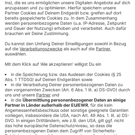
powered by
Usercentrics Consent
Anzeige
Management Platform
©
Copyright: Apple TV+
Schauspieler Glenroy ist der gefeierte Star in Olivers
Stück.
Anzeige
©
Copyright: Apple TV+
Die drei Podcaster ermitteln sogar auf der Bühne.
Anzeige