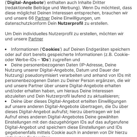
Veröffentlicht:
Dienstag, 17.01.2023 06:10
Anzeige
Düsseldorf eröffnet damit als erste deutsche
Kommune ein digitales Informations- und
Beratungsportal zum Thema Sport und Bewegung. So
sollen die Menschen in der Stadt auch digital den Weg
zum passenden Sportprogramm hier vor Ort
bekommen. In dem Portal können sich
Sportinteressierte dann online rund um das Thema
Sporttreiben in Düsseldorf informieren und beraten
lassen. Mit Hilfe künstlicher Intelligenz können Nutzer
in einer erweiterten Suchfunktion herausfinden, welche
Sportarten zu ihren Interessen passen und wo sie in
Düsseldorf, beispielsweise in einem Verein, trainiert
werden.