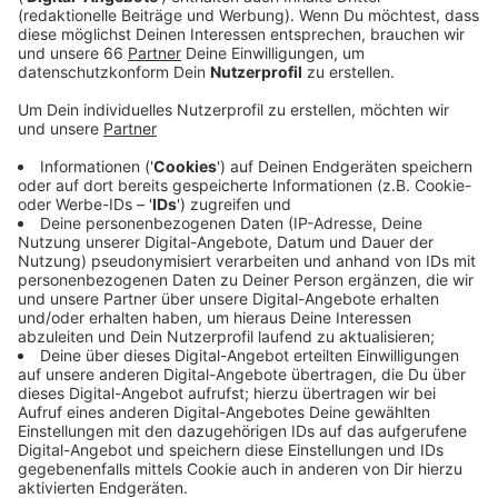
August) läuft. Es geht in den Fragen sowohl um
den Autoverkehr (bzw motorisierten Verkehr), den
Radverkehr, den öffentlichen Nahverkehr und um
Fußwege.
Veröffentlicht:
Dienstag, 27.07.2021 17:16
Anzeige
Das Beantworten der Fragen soll maximal eine
Viertelstunde dauern. Wer mitmacht, kann für einen
Monat ein Ticket 2000 der Rheinbahn gewinnen. Die
Ergebnisse fließen in den so genannten "Mobilitätsplan
D" ein. Die Verkehrs-Entwicklung bis 2030 wird in
diesem Plan festgelegt. In den nächsten Monaten
sollen konkrete Projekte entwickelt werden, wie der
Plan umgesetzt werden kann.