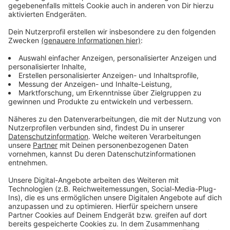
Ausweis muss man nicht persönlich abholen. Ein
kostenloser Fahrradkurierdienst bringt ihn zu uns nach
Hause.
Anzeige
Weitere Infos
Anzeige
Die Stadt informiert über das Angebot ihrer
Dienststellen in Zeiten von Corona
Online-Termine können hier gebucht werden
Personalausweis oder Reisepass kostenlos mit
dem Fahrradkurier liefern
Anzeige