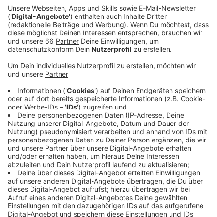
zu bekommen, haben wir bei der Stadt
nachgefragt.
Veröffentlicht:
Mittwoch, 14.04.2021 05:56
Anzeige
Sie hat uns bestätigt: Aufgrund der Pandemie kann es
nach wie vor zu langen Wartezeiten kommen. Lange
Schlangen vor dem Straßenverkehrsamt und volle
Warteräume in den Bürgerbüros - das darf es in der
Pandemie nicht geben. Daher gibt es nur sehr wenige
Online-Termine für städtische Dienstleistungen. Wer
also einen Reisepass braucht, wer sich ummelden
möchte oder eine Hochzeit anmelden will, der braucht
viel Geduld. Allerdings lassen sich mittlerweile die
Parkausweise auch online beantragen. Man kann ihn
dann direkt ausdrucken und nutzen. Auch seinen