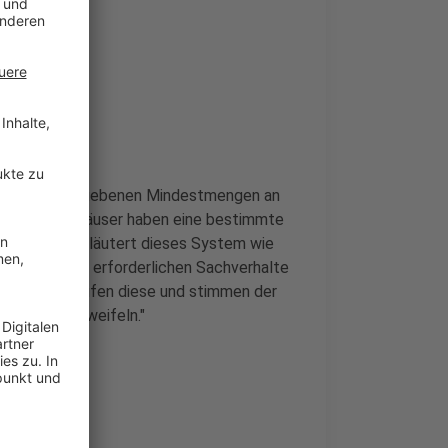
tscheidend
setzlich vorgegebenen Mindestmengen an
diese Krankenhäuser haben eine bestimmte
t. Die AOK erläutert dieses System wie
 eine Prognose erforderlichen Sachverhalte
atzkassen prüfen diese und stimmen der
gründeten Zweifeln."