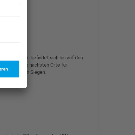
: Im Sauerland befindet sich bis auf den
e erfüllt. Die nächsten Orte für
eisklinikum in Siegen.