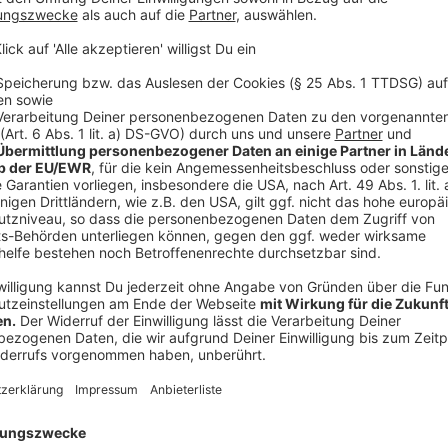
Diese Mindestmengen waren erforderlich
Anzeige
Lebertransplantation (inklusive Teilleber-Leben
Nierentransplantation (inklusive Lebendspende):
Komplexe Eingriffe am Organsystem Ösophagus (
Komplexe Eingriffe am Organsystem Pankreas (B
Stammzelltransplantation: 25 Fälle pro Jahr
Kniegelenk-Totalendoprothesen: 50 Fälle pro Ja
Versorgung von Früh- und Neugeborenen mit ein
Fälle pro Jahr.
Anzeige
Versorgung in NRW nicht in allen Bereichen