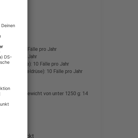
dspende): 20 Fälle pro Jahr
 25 Fälle pro Jahr
Speiseröhre): 10 Fälle pro Jahr
auchspeicheldrüse): 10 Fälle pro Jahr
hr
em Geburtsgewicht von unter 1250 g: 14
 groß gedeckt