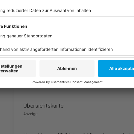
Anzeige
Sauerland außen vor
Anzeige
Eine Auffälligkeit der landesweiten Übersichts-Karte
Bereich Knie kein Krankenhaus, das eine Mindestmeng
beispielsweise eine Bauchspeildrüsen-OP wäre das Kr
Anzeige
Übersichtskarte
Anzeige