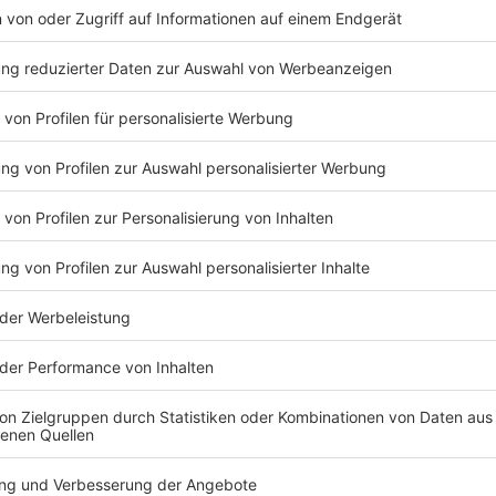
Anzeige
Für NRW lässt sich anhand der Karte sagen, dass in d
Bauchspeicheldrüse und Frühgeborene diverse Kranken
erfüllen. Unter den Genannten befinden sich auch ein 
Mindestmengen an Operationen erstmalig oder nach lä
Anzeige
Geht es allerdings in die Gebiete der Leber und Niere, i
Universitätskliniken Münster, Essen, Aachen, Bonn, K
der Stadt Köln erfüllen die Mindestmenge. Im Berei
Kliniken.