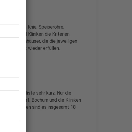
en Bereichen Knie, Speiseröhre,
häuser und Kliniken die Kriterien
paar Krankenhäuser, die die jeweiligen
ngerer Zeit wieder erfüllen.
st die Klinikliste sehr kurz. Nur die
öln, Düsseldorf, Bochum und die Kliniken
ch Stammzellen sind es insgesamt 18