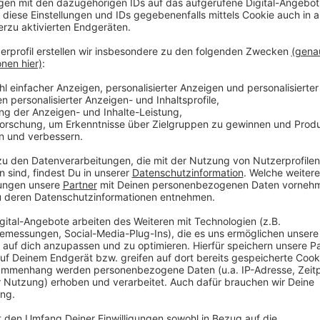
Anzeige
Mindestmengen an durchgeführten OPs en
Anzeige
Dabei haben die Analytiker der AOK sich an den ge
durchgeführten Operationen orientiert. Das heißt: 
Anzahl an OPs in dem jeweiligen Bereich durchgeführ
folgt: "Die Krankenhausträger legen jährlich alle für
dar. Die Landesverbände der Krankenkassen und Ers
Prognose entweder zu oder widersprechen ihr bei be
Anzeige