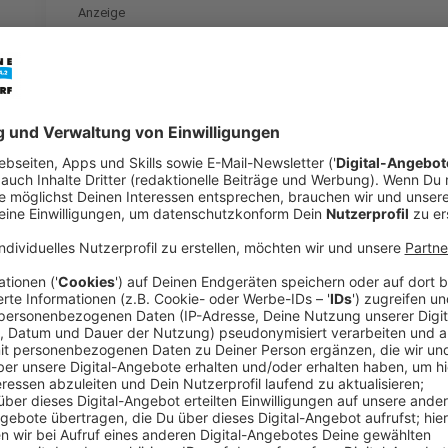
Anzeige
Die Gesundheitskasse AOK hat im vergangenen Jahr a
ganz Deutschland Krankenhäuser zusammengefügt, die
insgesamt sieben Gebieten aufgrund einer bestimm
Operationen in den jeweiligen Bereichen hervorgeho
Anzeige
Diese Bereiche werden abgedeckt
Anzeige
Die AOK-Klinikliste für komplizierte OPs deckt folge
Speiseröhre, Bauchspeicheldrüse, Stammzellen, Knie