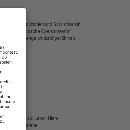
nhand von Fallzahlen und Statistiken in
 sich für kritische Operationen in
ten Mindestmenge an durchgeführten
ben haben.
nde Bereiche ab: Leber, Niere,
 und Frühgeborene.