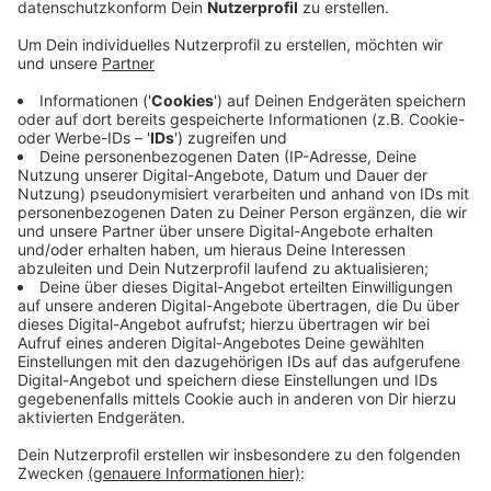
Veröffentlicht:
Donnerstag, 08.08.2019 14:27
Anzeige
In diesem Jahr gibt es über 50 verschiedene
Angebote. Neu dabei ist die Feuerwehr. Hier können
die Besucher eine Drehleiter hochklettern oder
versuchen, einen "Dummy" zu ziehen. Das "Olympic
Adventure Camp" gibt es seit mehr als 15 Jahren. Es
gehört zu den beliebtesten Veranstaltungen in
Düsseldorf. Im vergangenen Jahr haben laut der Stadt
900.000 junge Menschen mitgemacht.
http://www.duesseldorf.de/sportamt/olympic-
adventure-camp
Anzeige