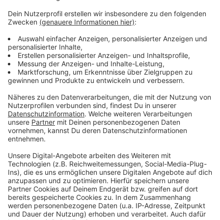
Weitere Infos und Links zum Thema:
Anzeige
Hier gibt es Infos zum DOSB
Auch in anderen Deutschen Städten hatte es
Dialoforen zu Olympia gegeben
So hatte sich OB Keller im Juli zu einer
Olympiabewerbung geäußert
Anzeige
Anzeige