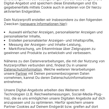
Museen und Rheinbahn
Anzeige
Die meisten
Museen
haben heute, Ostersonntag und -
montag geöffnet, unter anderem der Kunstpalast, das
NRW-Forum, das Schloss Benrath und das K20 mit der
Chagall-Ausstellung. Die Rheinbahn ist bis
Ostermontag nachts länger unterwegs.
Anzeige
Weitere Infos und Links zum Thema:
Anzeige
Sonderfahrzeiten Rheinbahn über Ostern