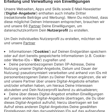
Anzeige
Öffnungszeiten der Bäckereien
Anzeige
Heute und morgen (19.04./20.04.25), also
Ostersonntag, haben die meisten Bäcker ganz normal
geöffnet. Es gibt einzelne Ausnahmen wie bei der
Düsseldorfer
Bäckerei Hinkel
sie ist morgen
geschlossen. Ostermontag haben dann fast alle
Bäckereien zu - so schreibt es das
Ladenöffnungsgesetz in NRW
vor.
Anzeige