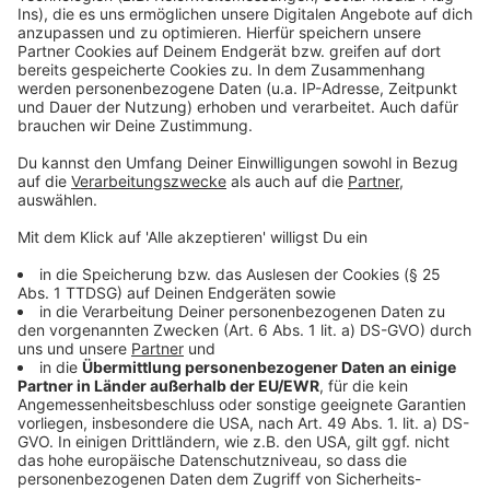
powered by
Usercentrics Consent
Anzeige
Management Platform
©
Copyright: Disney+
Obi-Wan Kenobi ist auf sich allein gestellt. Die meisten
Jedi sind tot.
Anzeige
©
Copyright: Disney+
Obi-Wan Kenobi sieht sich mit seiner Vergangenheit
konfrontiert.
Anzeige