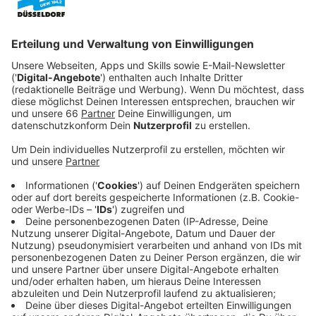
Veröffentlicht:
Donnerstag, 19.05.2022 20:35
Anzeige
Unter den verfolgten Jedi ist auch Vaders früherer
Meister und Freund Obi-Wan Kenobi (Ewan McGregor).
Der passt aus seinem selbst gewählten Exil auf dem
Planeten Tatooine immer noch auf Vaders Sohn, den
jungen Luke Skywalker, auf.
Doch dann zwingen eine Reihe von Ereignissen Kenobi
dazu Tatooine und somit sein Versteck zu verlassen
und erneut die Konfrontation mit Vader zu suchen.
Streaming-Dienst: Disney+
Anzeige