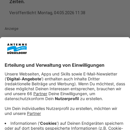
Zeiten.
Veröffentlicht:
Montag, 04.05.2026 11:38
Anzeige
Für Autofahrerinnen und Autofahrer in Düsseldorf gibt
es ab heute (04.05.26) nachts neue Einschränkungen.
Auf der
Oberkasseler Brücke
müssen bis Mitte Mai
(21.05.26) zeitweise Spuren gesperrt werden. Grund
dafür sind laut
Stadt
notwendige Wartungsarbeiten an
den sogenannten Übergangskonstruktionen. Damit Ihr
auch in Zukunft sicher über den Rhein kommt, müssen
diese Bauteile regelmäßig überprüft werden.
Anzeige