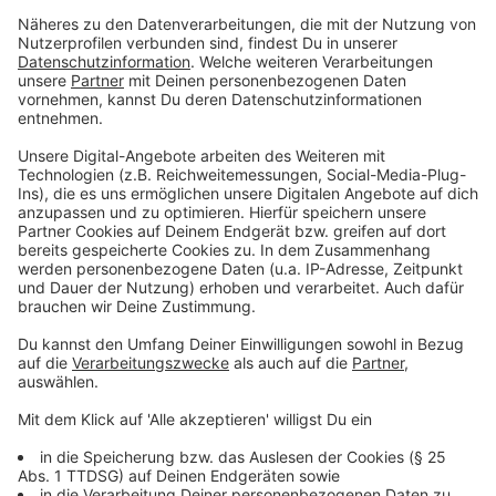
Damit die Verkehrsbehinderungen für Euch so gering
wie möglich bleiben, finden die Arbeiten ausschließlich
in der verkehrsärmeren Zeit zwischen 21:00 und 06:00
Uhr statt. In diesem Zeitraum werden einzelne
Fahrspuren zeitweise gesperrt. Die gute Nachricht: Die
Brücke bleibt laut Stadt die gesamte Zeit über
mindestens einspurig befahrbar, sodass Ihr den Rhein
weiterhin überqueren könnt.
Anzeige
Gehwege bleiben frei
Anzeige
Wenn Ihr zu Fuß oder mit dem Rad unterwegs seid,