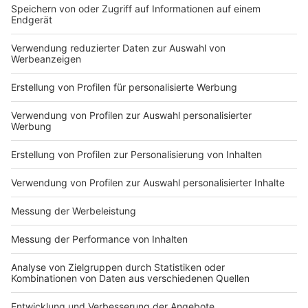
Auch der Rheinufertunnel ist in den kommenden
Nächten gesperrt
Anzeige
Folge uns für mehr News & Updates:
Anzeige
Instagram
|
Facebook
|
WhatsApp-Kanal
Anzeige
Anzeige