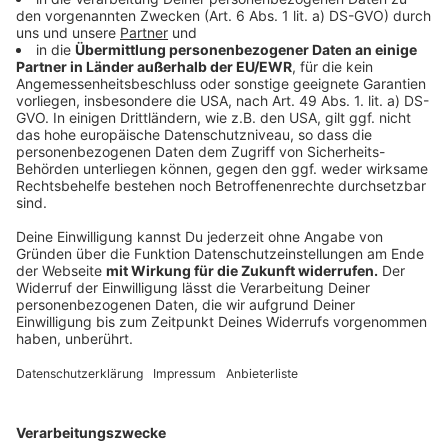
müsst Ihr Euch keine Sorgen machen: Die Gehwege
sind von den nächtlichen Sperrungen nicht betroffen
und können wie gewohnt genutzt werden. Die Stadt
plant, die Wartungsarbeiten bis zum 21. Mai
abzuschließen, damit der Verkehr pünktlich zum
Himmelfahrts-Wochenende wieder ohne
Einschränkungen fließen kann.
Anzeige
Weitere Infos und Links zum Thema:
Anzeige
So berichtet die Stadt
Oberkasseler Brücke wurde vor 50 Jahren verschoben