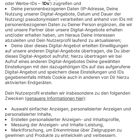
Warum die Wartung an der Brücke nötig ist
Anzeige
Die Übergangskonstruktionen sind ein entscheidender
Teil der Brückentechnik: Sie sorgen dafür, dass sich die
Oberkasseler Brücke bei Temperaturschwankungen
flexibel ausdehnen und wieder zusammenziehen kann.
Ohne diese Bauteile würde die Brücke bei Hitze oder
Kälte Schaden nehmen. Die Stadt Düsseldorf führt
diese Kontrollen in den kommenden Nächten durch,
um die Langlebigkeit und Sicherheit der Verbindung
zwischen der Altstadt und Oberkassel zu garantieren.
Anzeige
Die Zeiten und Auswirkungen für Euch
Anzeige