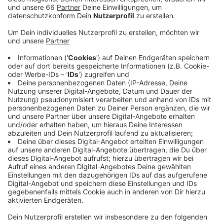
schließen müssen, sei die Hilfe von fiftyfifty
wichtiger denn je, heißt es von den
Verantwortlichen.
Veröffentlicht:
Mittwoch, 18.03.2020 05:25
Anzeige
fiftyfifty hat weiter geöffnet. Die Menschen können
dort alles bekommen: die Obdachlosen-Zeitungen
oder auch Schlafsäcke. Wenn wir helfen wollen, dann
können wir dort auch Lebensmittelspenden abgeben.
Die Adresse steht auf unserer Nachrichtenseite. Wir
werden von fiftyfifty auch explizit dazu aufgerufen,
die Obdachlosen-Zeitungen weiter zu kaufen oder
einfach zu spenden. Wer das Geld den Menschen nicht
in die Hand drücken möchte, der kann dies auch in
einen Becher legen. Wichtig sei, dass die Armen auch in