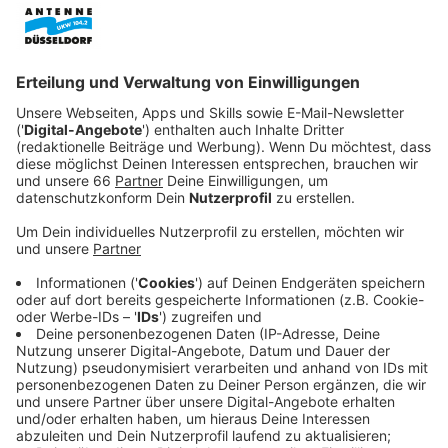
Anzeige
Seine Kontrahentin Marie-Agnes Strack-Zimmermann
von der FDP hatte das im Wahlforum der Düsseldorfer
Jonges gefordert.
Anzeige