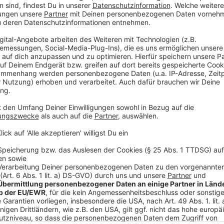
Wir verwenden einen S
Drittanbieters, um V
einzubetten. Dieser Servi
Ihren Aktivitäten sammeln.
die Details durch und s
Nutzung des Service zu, 
anzusehen
Mehr Informati
Zwischen Unsicherheit, fehlender Aufklärung und w
Akzeptieren
darum, Leben zu retten und die unsichtbare Bedroh
powered by
Usercentrics Co
Anzeige
Platform
©
Copyright: Netflix
Die Experten messen in allen Stadtteilen und versuchen
Anzeige