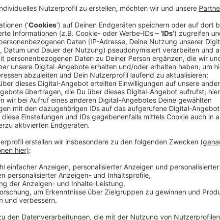
Veröffentlicht:
Dienstag, 05.05.2026 18:20
Anzeige
Während die Bevölkerung zunächst ahnungslos bleibt
Behörden nach und nach die Dimension der Kontamina
die Zeit beginnt, um die Quelle der Strahlung aufzu
zu verhindern.
Streaming-Dienst: Netflix
Anzeige
Wir benötigen Ihre Z
den YouTube Video
laden!