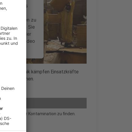
ervice eines
ideoinhalte
ce kann Daten zu
 Bitte lesen Sie
timmen Sie der
um dieses Video
.
onen
achsender Panik kämpfen Einsatzkräfte
ung einzudämmen.
nsent Management
 die Quelle der Kontamination zu finden.