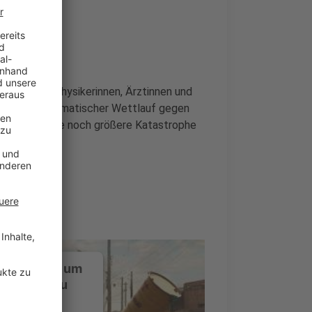
, erkennen Physikerinnen, Ärztinnen und
tion. Ein dramatischer Wettlauf gegen
spüren und eine noch größere Katastrophe
ustimmung, um
-Service zu