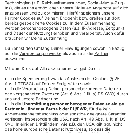
Weitere Infos und Links zum Thema:
Anzeige
Die Meldung des ADAC dazu
Antenne Düsseldorf Verkehrsservice
Staus in Düsseldorf: Viele Stunden im Auto
Anzeige
Folge uns für mehr News & Updates:
Anzeige
Instagram
|
Facebook
|
WhatsApp-Kanal
Anzeige