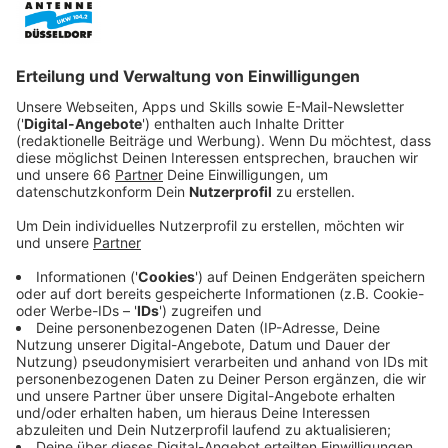
Anzeige
Betroffen sind auch die Pendler bei uns in Düsseldorf.
Denn auf den Autobahnen in unserer Region steht man
besonders häufig.
Anzeige
ADAC bemängelt Verkehrsinfrastruktur
Anzeige
Bröckelnde Brücken und kaputte Fahrbahnen. Der
ADAC beklagt die Vernachlässigung der
Verkehrsinfrastruktur in NRW. Die vielen dadurch
enstandenen Baustellen sorgen für die große Menge
an Staus und damit auch für Frust bei den Pendlern.