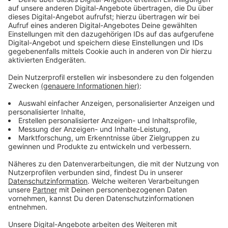
Anzeige
A57 und A52 besonders oft verstopft
Anzeige
Laut der Stau-Bilanz standen Autofahrer letztes Jahr
in NRW rund 168.000 Stunden im Stau - das waren
nochmal 13.000 Stunden mehr als im Jahr davor. Zu
den fünf besonders belasteten Autobahnen im letzten
Jahr zählte erneut unter anderem die
A57
. Auch auf
der
A52
zwischen Essen und Düsseldorf standen die
Autofahrerinnen und Autofahrer lange im Stau.
Anzeige