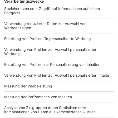
Handlungsbedarf: Neue Gesetze, wie das
Tarifentgeltsicherungsgesetz, würden Bürokratie
schaffen und Betriebe abschrecken, kommunale
Verpackungssteuern belasteten vor allem
Gastronomie und Lebensmittelhandwerk. Positiv
bewertet Ehlert die stabile Ausbildungsquote und die
leichte Trendwende in der Baukonjunktur. „Handwerk
ist krisensicher und zukunftsfest“, betonte er, und
appellierte an junge Menschen: „Kommt ins Handwerk,
macht eure Ausbildung, werdet Unternehmerinnen und
Unternehmer.“
Autor: José Narciandi
Anzeige