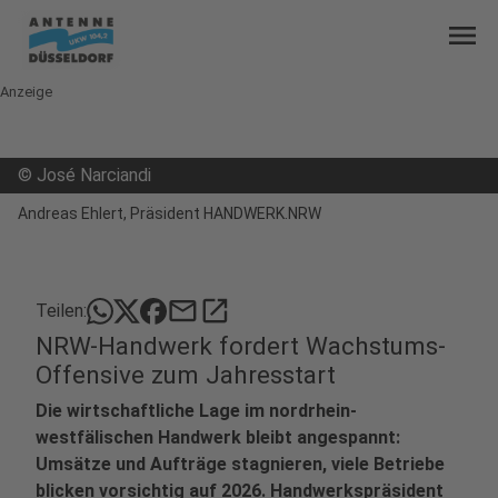
menu
Anzeige
©
José Narciandi
Andreas Ehlert, Präsident HANDWERK.NRW
mail
open_in_new
Teilen:
NRW-Handwerk fordert Wachstums-
Offensive zum Jahresstart
Die wirtschaftliche Lage im nordrhein-
westfälischen Handwerk bleibt angespannt:
Umsätze und Aufträge stagnieren, viele Betriebe
blicken vorsichtig auf 2026. Handwerkspräsident