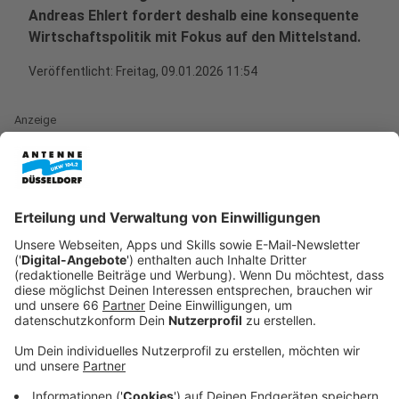
Andreas Ehlert fordert deshalb eine konsequente
Wirtschaftspolitik mit Fokus auf den Mittelstand.
Veröffentlicht:
Freitag, 09.01.2026 11:54
Anzeige
Das Interview zum Hören
Anzeige