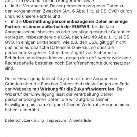
fehlende Abschaffung der Bonpflicht, des
Sonntagsbackverbots für Bäcker sowie die
Stromsteuersenkung, die vor allem Großunternehmen
zugutekommt. „Wir brauchen eine grundsätzliche
Agenda für Wachstum, die den Mittelstand ins
Zentrum stellt“, so Ehlert. Zudem müsse die Politik die
Sozialsysteme reformieren, um die Lohnnebenkosten
unter Kontrolle zu halten und den Betrieben
Planungssicherheit zu geben.
Anzeige
Landespolitik und Perspektiven für das
Handwerk
Anzeige
Auch auf Landesebene sieht das Handwerk