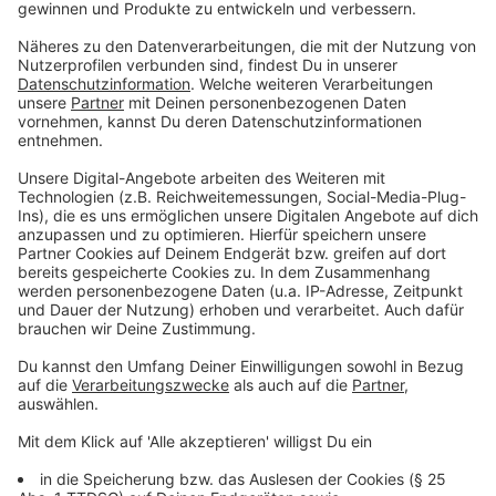
nur schleppend. Präsident Andreas Ehlert warnte: „Von
Aufbruch kann derzeit keine Rede sein. Real wird es
2026 auf eine Stagnation oder sogar ein leichtes
Minus hinauslaufen.“ Auch die Beschäftigtenzahlen
dürften - bedingt durch die Demografie - leicht sinken,
um etwa 1,5 Prozent.
Anzeige
Forderung nach Wachstumsoffensive und
Bürokratieabbau
Anzeige
Ehlert kritisierte die Bundesregierung dafür, dass viele
Ankündigungen aus Neujahrsansprachen oder
Koalitionsverträgen noch nicht bei den Betrieben
angekommen seien. Konkret bemängelte er die