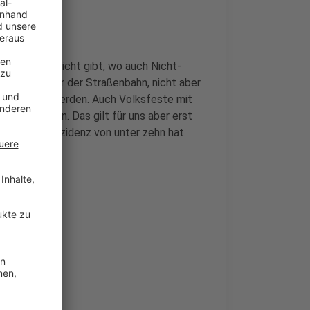
ne Maskenpflicht gibt, wo auch Nicht-
ermarkt oder der Straßenbahn, nicht aber
hr erhoben werden. Auch Volksfeste mit
ster Laumann. Das gilt für uns aber erst
ne Corona-Inzidenz von unter zehn hat.