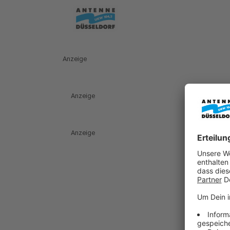
Anzeige
Anzeige
Anzeige