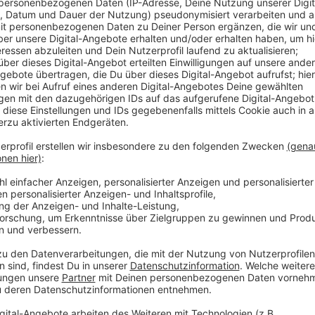
Anzeige
Sie besagen unter anderem, dass es nur noch dort ei
Geimpfte hingehen müssen. Also zum Beispiel im Sup
in der Gastronomie. Kontaktdaten müssten nicht me
Tests seien dann wieder möglich, so Gesundheitsmini
dann, wenn Düsseldorf mindestens fünf Tage lang ei
Anzeige
Weitere Infos und Links zum Thema
Anzeige
Das NRW-Gesundheitsministerium:
Düsseldorf noch NICHT in der "Stufe Null":