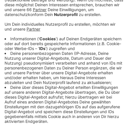
Veröffentlicht:
Mittwoch, 16.07.2025 07:07
Anzeige
Am frühen Morgen war die Notrufnummer der Polizei
für gut zweieinhalb Stunden nicht erreichbar. Der Grund
waren landesweite technische Störungen. Gegen 9 Uhr
konnte die Polizei aber Entwarnung geben. Die Störung
wurde behoben und die Notrufnummer 110 ist wieder
erreichbar.
Anzeige
Weitere Infos und Links zum Thema:
Anzeige