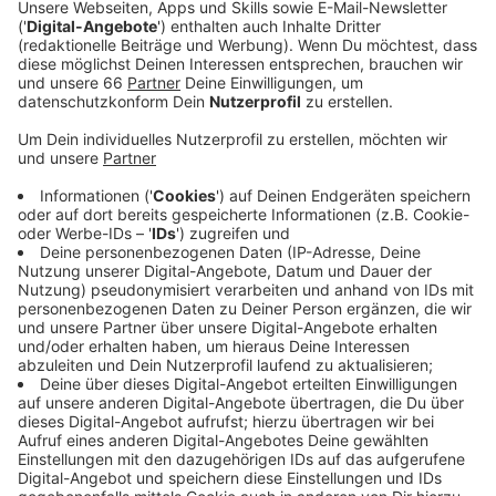
gegen Frankreich am 17. Juni. Ein Wermutstropfen
ist die neue Stadtbahn U81 - sie wird nicht, wie
eigentlich geplant, fertig.
Veröffentlicht:
Dienstag, 05.03.2024 06:23
Anzeige
Es hakt vor allem an den Bauarbeiten am neuen U-
Bahnhof "Flughafen", dass das Ziel gerissen wird. Auch
der mal angedachte Umbau der Strecke zwischen
Kennedydamm und Arena bleibt Zukunftsmusik - damit
hätten Stadtbahnen mit vier Waggons Fans
transportieren können. Trotzdem ist die Vorfreude in
der "Host City" Düsseldorf schon groß. Das
Schauspielhaus etwa hat ein eigenes Stück
entwickelt, das an der dortigen Fanzone aufgeführt
wird. Weitere Fanzonen gibt es am Burgplatz und rund