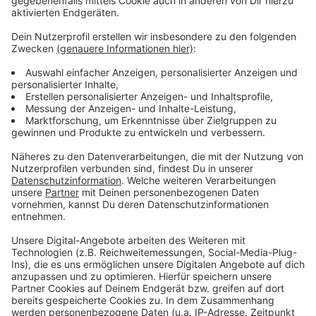
um die Apollo-Wiese an der Kniebrücke. Dazu kommt
die - wenn auch inoffizielle - Fanzone Altstadt.
Anzeige
Weitere Infos und Links zum Thema
Anzeige
100 Tage bis EM - das sind die wichtigsten Infos
Mitmachen beim Schauspielhaus-Stück - alle Infos
zum Vortreffen
Der Countdown der Stadt Düsseldorf
Anzeige