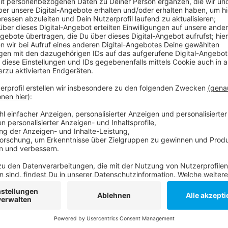
Veröffentlicht:
Donnerstag, 25.06.2020 05:28
Anzeige
Daher können wir aus noch über hundert freien Plätze 
Altersgruppen auswählen. Wegen der Pandemie find
Ferienfahrten statt. Die meisten Angebote werden in
Hier geht's zur
Homepage der Düsselferien
.
Anzeige