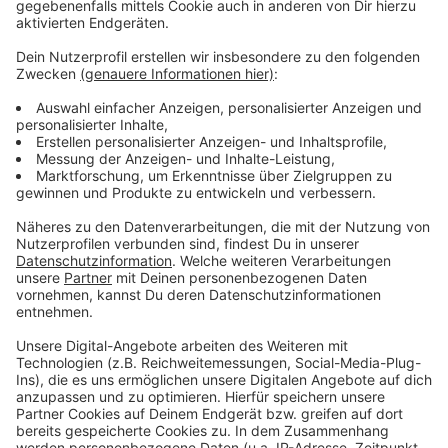
An den Festen wird nicht gespart.
Anzeige
Weitere Infos und Links zum Thema:
Anzeige
Weihnachtsmärkte in Düsseldorfer Stadtteilen
Volle Innenstadt am ersten Adventswochenende
Reminder: Haustiere sind keine Geschenke
Auch schon 2023 ein freudiger Tag für Düsseldorfs
Händler: Nikolaus
Anzeige