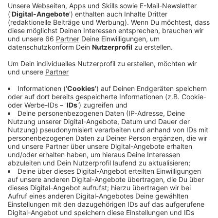
Veröffentlicht:
Freitag, 06.12.2024 06:43
Anzeige
Nikolaustag: Mehr als Schokoladen-
Geschenke
Anzeige
"Der Nikolaus verschenkt vielfältiger", so sagt es der
Handelsverband NRW hier in Düsseldorf auf unsere
Anfrage. Überwiegend finden sich Lebensmittel und
Spielzeug im Stiefel, aber auch Bücher, Kleidung oder
Kosmetik. Was sich bei
Umfragen zu den Ausgaben für
Weihnachten
für Weihnachten schon zeigte, bestätigt
sich auch beim Nikolaus: Die Mehrheit der Kundinnen
und Kunden will genauso viel ausgeben, wie im Vorjahr.