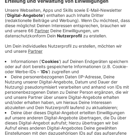
Am 23. August findet der erste
Night Run
statt,
organisiert von einer Stadttochter, die sich um den
Sport kümmert.
Anzeige
Lauf über 5 oder 10 Kilometer
Anzeige
Dabei kann man fünf oder zehn Kilometer durch den
Hofgarten
laufen. Die Veranstaltung richtet sich an
Hobbyläufer. Start und Ziel des Night Run werden auf
dem Vorplatz des Ehrenhof sein.
Anzeige