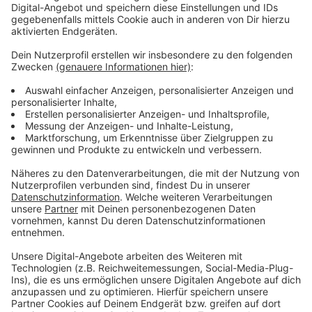
Letzte Startzeit um 22 Uhr
Anzeige
Die erste Startzeit für die Teilnehmer über die fünf
Kilometer wird um 20.15 Uhr sein, die letzten Läufer
gehen gegen 22 Uhr auf die Zehn-Kilometer-Strecke.
Anzeige
Weitere Infos und Links zum Thema:
Anzeige
Das schreibt D.Sports:
Hier kann man sich für den Frühjahrslauf der TG 1881
anmelden: