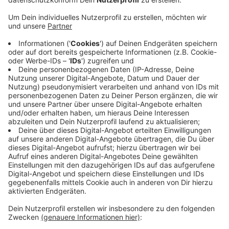
Veröffentlicht:
Dienstag, 12.05.2020 13:56
Anzeige
Die Bezirksvertretung stellt dafür am Nachmittag (12.
Mai 2020) die Weichen. Geplant sind 116
Wohneinheiten, 40 Prozent davon sollen günstig zu
haben sein. Unter anderem wird es dort eine Azubi-WG
geben. Bis ins Jahr 2015 war auf dem Grundstück ein
Hallenbad. Es musste geschlossen werden, weil es
marode war, 2017 wurde es abgerissen. Im Moment
wird auf der Pariser Straße ein neues Bad gebaut. Das
soll Ende des Jahres (2020) fertig sein.
Anzeige