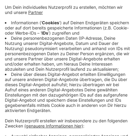
Anzeige
Nach 14 Jahren ist nun jedoch. Mit den Einnahmen des
Festivals ließen sich die Kosten nicht mehr decken,
teilte der Veranstalter mit. Das Ende hinterlässt eine
Lücke in Düsseldorf: Beim Open Source Festival
traten Bands abseits des Mainstream auf. Zudem bot
es Künstlern und Designern aus der Region eine
Plattform, ihre Arbeiten einer breiten Öffentlichkeit zu
zeigen.
Anzeige