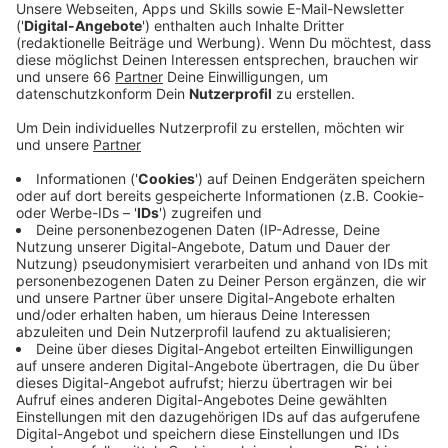
Ausrichtung des Landes maßgeblich beeinflussen
könnte. Die aktuellen Umfragen deuten darauf hin,
dass keine der beiden Parteien eine klare Mehrheit
erreichen wird, was die Regierungsbildung komplex
gestaltet.In
Thüringen
führt die AfD laut neuesten
Umfragen, was die politische Landschaft des
Bundeslandes vor neue Herausforderungen stellt.
Veröffentlicht:
Montag, 26.08.2024 08:03
Anzeige
Wir berichten
in Echtzeit
in einem Liveblog.
Anzeige
Anzeige